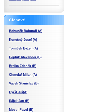
Členové
Bohuněk Bohumil (A)
Konečný Josef (A)
Tomíček Evžen (A)
Hejduk Alexander (B)
Brelka Zdeněk (B)
Chmelař Milan (A)
Vacek Stanislav (B)
Hyršl Jiří(A)
Rájek Jan (B)
Mozol Pavel (B)