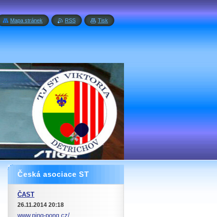
Mapa stránek
RSS
Tisk
Česká asociace ST
ČAST
26.11.2014 20:18
www.ping-pong.cz/