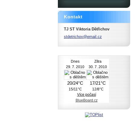
Kontakt
TJ ST Viktoria Dětřichov
stdetric
hov@emai
l.cz
Dnes
Zítra
29. 7. 2010
30. 7. 2010
20/24°C
17/21°C
15/11°C
12/8°C
Více počasí
BlueBoard.cz