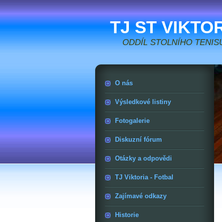
TJ ST VIKTO
ODDÍL STOLNÍHO TENIS
O nás
Výsledkové listiny
Fotogalerie
Diskuzní fórum
Otázky a odpovědi
TJ Viktoria - Fotbal
Zajímavé odkazy
Historie